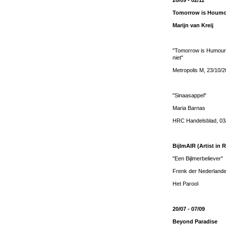
20/09 - 02/11
Tomorrow is Houmo
Marijn van Kreij
"Tomorrow is Humourl
niet"
Metropolis M, 23/10/
"Sinaasappel"
Maria Barnas
HRC Handelsblad, 03
BijlmAIR (Artist in 
"Een Bijlmerbeliever"
Frenk der Nederland
Het Parool
20/07 - 07/09
Beyond Paradise