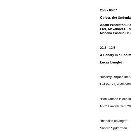
25/5 - 06/07
Object, the Undenia
Adam Pendleton, Fal
Frei, Alexander Gut
Mariana Castillo Del
22/3 - 12/5
A Canary in a Coal
Lucas Lenglet
"Kipfiletje snijden met
Het Parool, 28/04/200
"Een kanarie in een k
NRC Handelsblad, 28
"Inspelen op angst"
Sandra Spijkerman