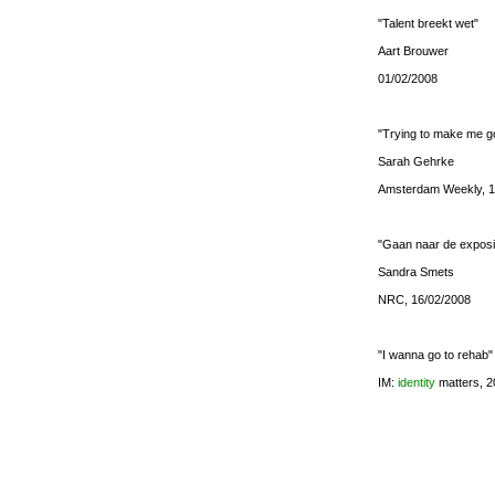
"Talent breekt wet"
Aart Brouwer
01/02/2008
"Trying to make me g
Sarah Gehrke
Amsterdam Weekly, 1
"Gaan naar de exposit
Sandra Smets
NRC, 16/02/2008
"I wanna go to rehab"
IM:
identity
matters, 2