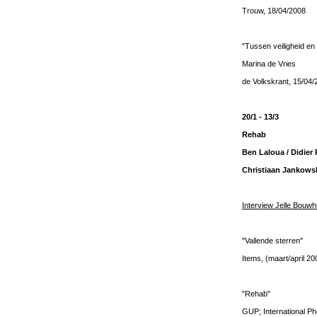
Trouw, 18/04/2008
"Tussen veiligheid en
Marina de Vries
de Volkskrant, 15/04/
20/1 - 13/3
Rehab
Ben Laloua / Didier 
Christiaan Jankowsk
Interview Jelle Bouw
"Vallende sterren"
Items, (maart/april 20
"Rehab"
GUP; International P