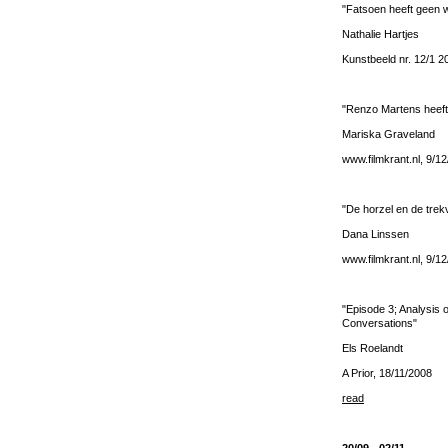
"Fatsoen heeft geen 
Nathalie Hartjes
Kunstbeeld nr. 12/1 2
"Renzo Martens heeft al
Mariska Graveland
www.filmkrant.nl, 9/1
"De horzel en de trek
Dana Linssen
www.filmkrant.nl, 9/1
"Episode 3; Analysis 
Conversations"
Els Roelandt
A Prior, 18/11/2008
read