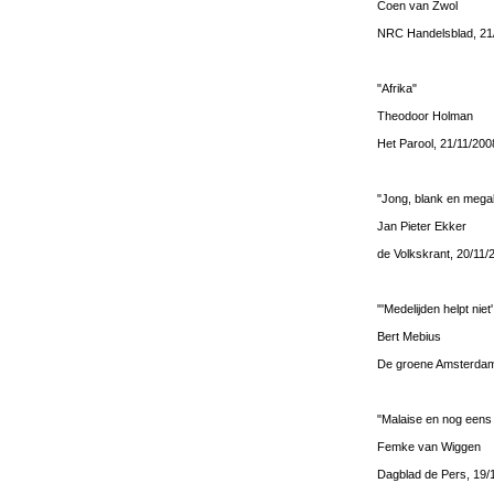
Coen van Zwol
NRC Handelsblad, 21
"Afrika"
Theodoor Holman
Het Parool, 21/11/200
"Jong, blank en meg
Jan Pieter Ekker
de Volkskrant, 20/11/
"'Medelijden helpt nie
Bert Mebius
De groene Amsterdam
"Malaise en nog eens
Femke van Wiggen
Dagblad de Pers, 19/