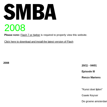
2008
Please note:
Flash 7 or higher
is required to properly view this website.
Click here to download and install the latest version of Flash
2008
20/11 - 04/01
Episode III
Renzo Martens
"Kunst doet lijden"
Gawie Keyser
De groene amsterdam