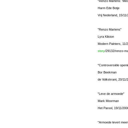
"Renzo Martens: 'Mede
Harm Ede Botje
Vrij Nederland, 15/11
"Renzo Martens"
Lyra Kilston
Modern Painters, 11/
story
/29132/renzo-ma
"Controversiële openi
Bor Beekman
de Volkskrant, 20/11/
"Leve de armoede"
Mark Moorman
Het Parool, 19/11/200
"Armoede levert meer