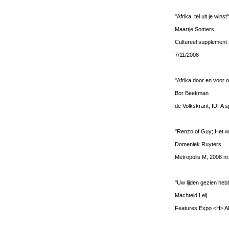
"Afrika, tel uit je winst"
Maartje Somers
Cultureel supplement
7/11/2008
"Afrika door en voor 
Bor Beekman
de Volkskrant, IDFA s
"Renzo of Guy; Het wa
Domeniek Ruyters
Metropolis M, 2008 nr
"Uw lijden gezien he
Machteld Leij
Features Expo <H> A