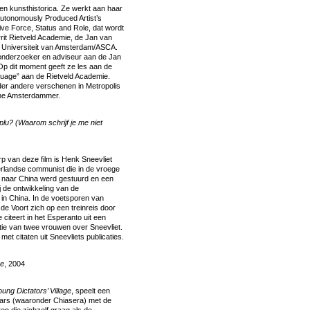
ca en kunsthistorica. Ze werkt aan haar
utonomously Produced Artist’s
tive Force, Status and Role, dat wordt
rit Rietveld Academie, de Jan van
 Universiteit van Amsterdam/ASCA.
 onderzoeker en adviseur aan de Jan
p dit moment geeft ze les aan de
guage” aan de Rietveld Academie.
nder andere verschenen in Metropolis
ne Amsterdammer.
 plu? (Waarom schrijf je me niet
p van deze film is Henk Sneevliet
rlandse communist die in de vroege
n naar China werd gestuurd en een
ij de ontwikkeling van de
 in China. In de voetsporen van
de Voort zich op een treinreis door
e citeert in het Esperanto uit een
tie van twee vrouwen over Sneevliet.
 met citaten uit Sneevliets publicaties.
ge
, 2004
oung Dictators’ Village
, speelt een
ars (waaronder Chiasera) met de