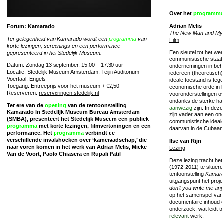
--------------------------
Over het
programm
Adrian Melis
Forum: Kamarado
The New Man and My
Ter gelegenheid van Kamarado wordt een
programma
van
Film
korte lezingen, screenings en een performance
Een sleutel tot het wer
gepresenteerd in het Stedelijk Museum.
communistische staat
Datum: Zondag 13 september, 15.00 – 17.30 uur
ondernemingen in beh
Locatie: Stedelijk Museum Amsterdam, Teijin Auditorium
iedereen (theoretisch
Voertaal: Engels
ideale toestand is te
Toegang: Entreeprijs voor het museum + €2,50
economische orde in 
Reserveren:
reserveringen.stedelijk.nl
vooronderstellingen o
ondanks de sterke ha
Ter ere van de
opening
van de tentoonstelling
aanwezig
zijn. In dez
Kamarado in Stedelijk Museum Bureau Amsterdam
zijn vader aan een on
(SMBA), presenteert het Stedelijk Museum een publiek
communistische ideal
programma
met korte lezingen, filmvertoningen en een
daarvan in de Cubaa
performance. Het
programma
verbindt de
verschillende invalshoeken over ‘kameraadschap,’ die
Ilse van Rijn
naar voren komen in het werk van Adrian Melis, Mieke
Lezing
Van de Voort, Paolo Chiasera en Rupali Patil
Deze lezing tracht he
(1972-2011) te situere
tentoonstelling
Kamar
uitgangspunt het proj
don’t you write me a
op het samenspel van f
documentaire inhoud 
onderzoek, wat leidt t
relevant
werk.