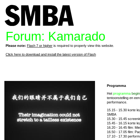
Forum: Kamarado
Please note:
Flash 7 or higher
is required to properly view this website.
Click here to download and install the latest version of Flash
Programma
Het
programma
begin
tentoonstelling en een
performance.
15.15 - 15.30 korte l
SMBA
15.30 - 15.45 screeni
15.45 - 16.15 korte lez
16.20 - 16.45 film: Mi
16.50 - 17.05 film: Pa
17.10 - 17.30 perform