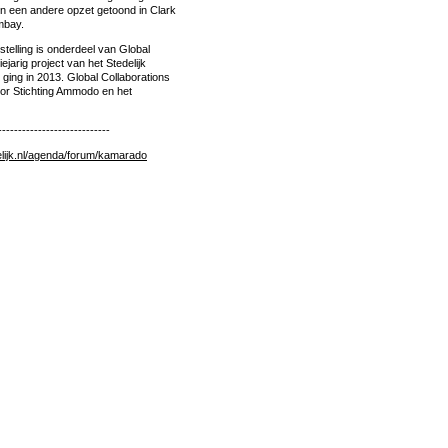
n een andere opzet getoond in Clark
mbay.
elling is onderdeel van Global
ejarig project van het Stedelijk
ging in 2013. Global Collaborations
or Stichting Ammodo en het
----------------------------
elijk.nl/agenda/forum/kamarado