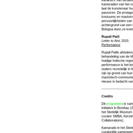
karakters van dictator
kameraden van het vol
laat de kunstenaar h
passeren. De protago
kostuums en masker
persoonlijkheden van 
achtergrond van een v
Bologna doen ze knet
Rupali Patil
Letter to Ami
, 2015
Performance
Rupali Patils afsluit
behandeling van de M
huidige Indische rege
performance is het lo
ouders recentelijk in K
zijn op grond van hun
maoïstisch-communisti
nieuws is bedacht van
--------------------------
Credits
Dit
programma
is sam
Initiative in Bombay
het Stedelijk Museum
curator SMBA, Kerstin
Collaborations).
Kamarado in het Stede
curatoriële samenwer