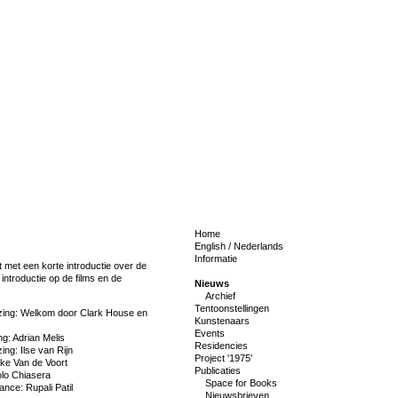
Home
English
/
Nederlands
Informatie
t met een korte introductie over de
 introductie op de films en de
Nieuws
Archief
Tentoonstellingen
ezing: Welkom door Clark House en
Kunstenaars
Events
ng: Adrian Melis
Residencies
ing: Ilse van Rijn
Project '1975'
eke Van de Voort
Publicaties
olo Chiasera
Space for Books
ance: Rupali Patil
Nieuwsbrieven