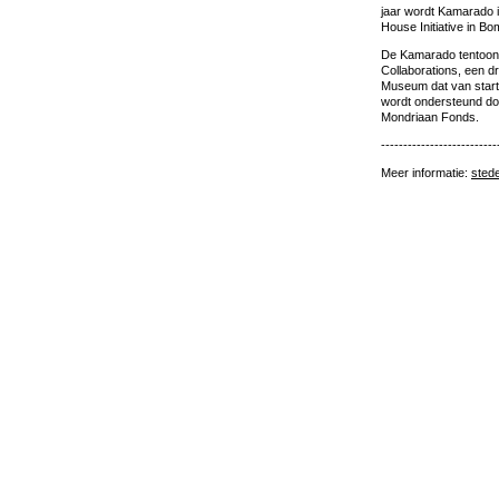
jaar wordt Kamarado i
House Initiative in Bo
De Kamarado tentoonst
Collaborations, een dri
Museum dat van start 
wordt ondersteund do
Mondriaan Fonds.
--------------------------
Meer informatie:
sted