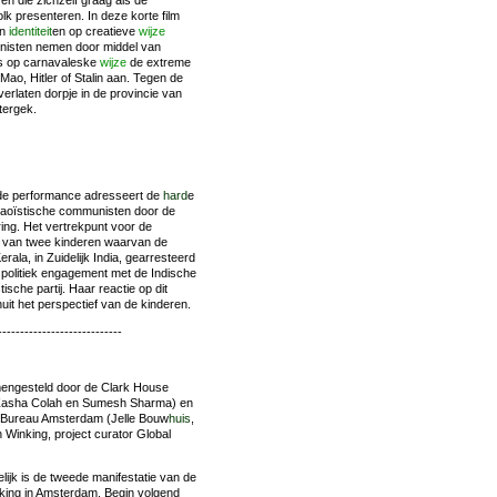
en die zichzelf graag als de
k presenteren. In deze korte film
un
identiteit
en op creatieve
wijze
nisten nemen door middel van
s op carnavaleske
wijze
de extreme
Mao, Hitler of Stalin aan. Tegen de
erlaten dorpje in de provincie van
tergek.
ende performance adresseert de
hard
e
aoïstische communisten door de
ring. Het vertrekpunt voor de
t van twee kinderen waarvan de
erala, in Zuidelijk India, gearresteerd
 politiek engagement met de Indische
sche partij. Haar reactie op dit
uit het perspectief van de kinderen.
----------------------------
engesteld door de Clark House
 (Zasha Colah en Sumesh Sharma) en
 Bureau Amsterdam (Jelle Bouw
huis
,
 Winking, project curator Global
lijk is de tweede manifestatie van de
king in Amsterdam. Begin volgend