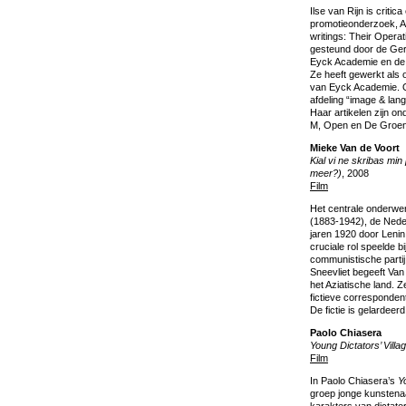
Ilse van Rijn is criti
promotieonderzoek, A
writings: Their Opera
gesteund door de Ger
Eyck Academie en de
Ze heeft gewerkt als
van Eyck Academie. O
afdeling “image & lan
Haar artikelen zijn o
M, Open en De Groe
Mieke Van de Voort
Kial vi ne skribas min
meer?)
, 2008
Film
Het centrale onderwer
(1883-1942), de Nede
jaren 1920 door Leni
cruciale rol speelde b
communistische partij
Sneevliet begeeft Van 
het Aziatische land. Z
fictieve corresponden
De fictie is gelardeerd
Paolo Chiasera
Young Dictators’ Villa
Film
In Paolo Chiasera’s
Y
groep jonge kunstena