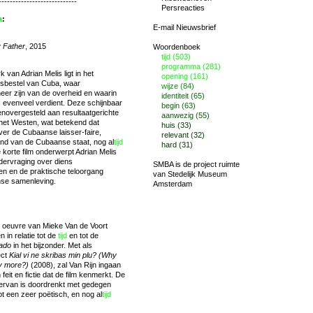
----------------------------
Persreacties
a
:
E-mail Nieuwsbrief
 Father
, 2015
Woordenboek
tijd (503)
programma (281)
k van Adrian Melis ligt in het
opening (161)
sbestel van Cuba, waar
wijze (84)
eer zijn van de overheid en waarin
identiteit (65)
) evenveel verdient. Deze schijnbaar
begin (63)
genovergesteld aan resultaatgerichte
aanwezig (55)
het Westen, wat betekend dat
huis (33)
ver de Cubaanse laisser-faire,
relevant (32)
nd van de Cubaanse staat, nog al
tijd
hard (31)
e korte film onderwerpt Adrian Melis
dervraging over diens
SMBA is de project ruimte
en en de praktische teloorgang
van
Stedelijk Museum
nse samenleving.
Amsterdam
t oeuvre van Mieke Van de Voort
n in relatie tot de
tijd
en tot de
ado
in het bijzonder. Met als
ect
Kial vi ne skribas min plu? (Why
ny more?)
(2008), zal Van Rijn ingaan
eit en fictie dat de film kenmerkt. De
ervan is doordrenkt met gedegen
ot een zeer poëtisch, en nog al
tijd