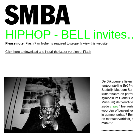
HIPHOP - BELL invites
Please note:
Flash 7 or higher
is required to properly view this website.
Click here to download and install the latest version of Flash
De Blikopeners lieten 
tentoonstelling
Bell In
Stedelijk Museum Bu
kunstenaars en perf
symposium
Global P
Museum) dat voortvloe
zij de
vraag
‘Hoe verta
woorden of beweging
je gemeenschap? Een
en mensen verbindt, m
maakt?’
--------------------------