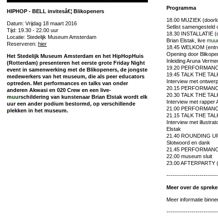
Programma
HIPHOP - BELL invitesâ€¦ Blikopeners
18.00 MUZIEK (doorlo
Datum: Vrijdag 18 maart 2016
Setlist samengesteld 
Tijd: 19.30 - 22.00 uur
18.30 INSTALLATIE (d
Locatie: Stedelijk Museum Amsterdam
Brian Elstak, live
muu
Reserveren:
hier
18.45 WELKOM (entr
Opening door Blikope
Het Stedelijk Museum Amsterdam en het HipHopHuis
Inleiding Aruna Verme
(Rotterdam) presenteren het eerste grote Friday Night
19.20 PERFORMANCE 
event in samenwerking met de Blikopeners, de jongste
19.45 TALK THE TALK
medewerkers van het museum, die als peer educators
Interview met ontwer
optreden. Met performances en talks van onder
20.15 PERFORMANCE 
anderen Akwasi en 020 Crew en een live-
20.30 TALK THE TALK
muur
schildering van kunstenaar Brian Elstak wordt elk
Interview met rapper
uur een ander podium bestormd, op verschillende
21.00 PERFORMANCE
plekken in het museum.
21.15 TALK THE TALK
Interview met illustra
Elstak
21.40 ROUNDING UP 
Slotwoord en dank
21.45 PERFORMANCE 
22.00 museum sluit
23.00 AFTERPARTY 
--------------------------
Meer over de spreker
Meer informatie binne
--------------------------