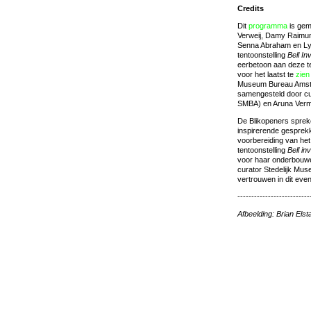
Credits
Dit
programma
is gem
Verweij, Damy Raimun
Senna Abraham en Lys
tentoonstelling
Bell In
eerbetoon aan deze te
voor het laatst te
zien
Museum Bureau Amster
samengesteld door cur
SMBA) en Aruna Verm
De Blikopeners spreke
inspirerende gesprekk
voorbereiding van he
tentoonstelling
Bell inv
voor haar onderbouwen
curator Stedelijk Mu
vertrouwen in dit eve
--------------------------
Afbeelding: Brian Els