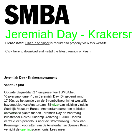
Jeremiah Day - Kraker
Please note:
Flash 7 or higher
is required to properly view this website.
Click here to download and install the latest version of Flash
Jeremiah Day - Krakersmonument
Vanaf 27 juni
Op zaterdagmiddag 27 juni presenteert SMBA het
'Krakersmonument' van Jeremiah Day. Dit gebeurt rond
17.30u, op het puntje van de Stromboliweg, in het westelijk
havengebied van Amsterdam. Bij
wijze
van inleiding vindt in
Stedelijk Museum Bureau Amsterdam eerst een publieke
conversatie
plaats tussen Jeremiah Day en voormalig
kunstenaar Raivo Puusemp. Aanvang 16.00u. Daarna
vertrekt een pendelbus naar de Stromboliweg. Frank van
Kreuningen, voorzitter van de Amsterdamse Spinoza Kring,
verricht de
opening
sceremonie.
Lees meer