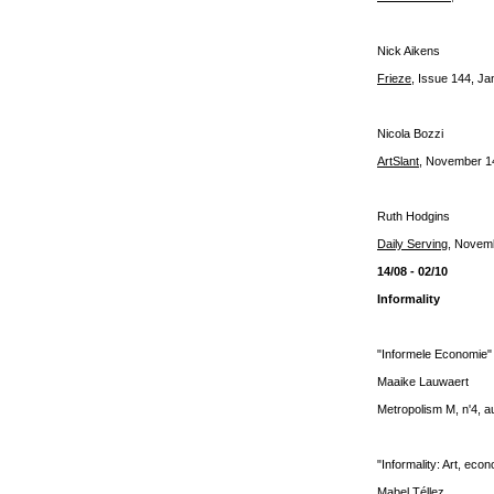
Nick Aikens
Frieze
, Issue 144, J
Nicola Bozzi
ArtSlant
, November 1
Ruth Hodgins
Daily Serving
, Novem
14/08 - 02/10
Informality
"Informele Economie"
Maaike Lauwaert
Metropolism M, n'4, 
"Informality: Art, econ
Mabel Téllez