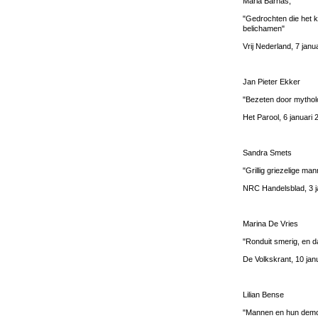
Maria Barnas,
"Gedrochten die het k
belichamen"
Vrij Nederland, 7 janu
Jan Pieter Ekker
"Bezeten door mytho
Het Parool, 6 januari 
Sandra Smets
"Grillig griezelige man
NRC Handelsblad, 3 j
Marina De Vries
"Ronduit smerig, en 
De Volkskrant, 10 jan
Lilian Bense
"Mannen en hun dem