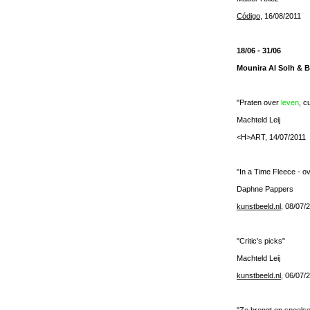
Código
, 16/08/2011
18/06 - 31/06
Mounira Al Solh & 
"Praten over
leven
, c
Machteld Leij
<H>ART, 14/07/2011
"In a Time Fleece - o
Daphne Pappers
kunstbeeld.nl
, 08/07/
"Critic's picks"
Machteld Leij
kunstbeeld.nl
, 06/07/