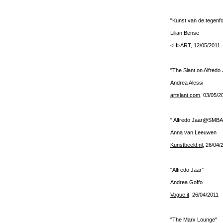
"Kunst van de tegenfo
Lilian Bense
<H>ART, 12/05/2011
"The Slant on Alfredo 
Andrea Alessi
artslant.com
, 03/05/2
" Alfredo Jaar@SMBA
Anna van Leeuwen
Kunstbeeld.nl
, 26/04/
"Alfredo Jaar"
Andrea Goffo
Vogue.it
, 26/04/2011
"The Marx Lounge"