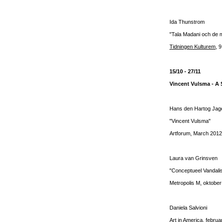
Ida Thunstrom
"Tala Madani och de 
Tidningen Kulturem
, 
15/10 - 27/11
Vincent Vulsma - A
Hans den Hartog Jag
"Vincent Vulsma"
Artforum, March 2012
Laura van Grinsven
"Conceptueel Vandali
Metropolis M, oktobe
Daniela Salvioni
Art in America
, februa