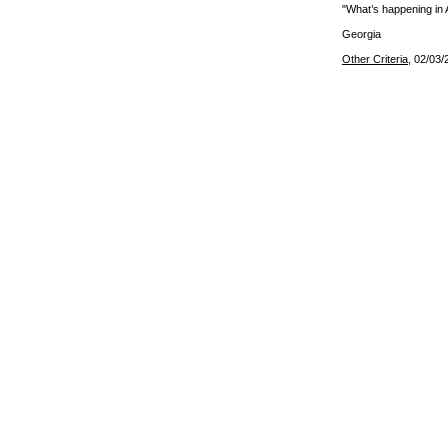
"What’s happening in 
Georgia
Other Criteria
, 02/03/