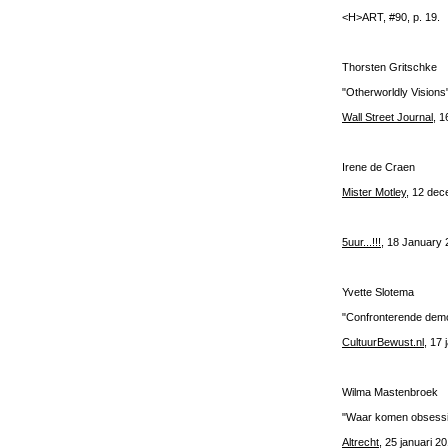
<H>ART, #90, p. 19.
Thorsten Gritschke
"Otherworldly Visions
Wall Street Journal
, 
Irene de Craen
Mister Motley
, 12 de
5uur...!!!
, 18 January
Yvette Slotema
"Confronterende demo
CultuurBewust.nl
, 17 
Wilma Mastenbroek
"Waar komen obsess
Altrecht
, 25 januari 2