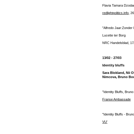
Flavia Tamara Dzoda
redlightpolitics.info
, 2
"Alfredo Jaar:Zonder 
Lucette ter Borg
NRC Handelsblad, 17
13/02 - 27/03
Identity bluffs
Sara Blokland, Nii
Nimcova, Bruno Bou
"Identity Bluffs, Bruno
Franse Ambassade
"Identity Bluffs - Bru
VU'