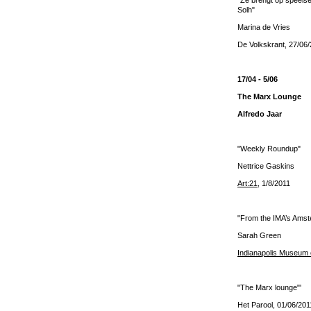
"Ze brengt op speels
Solh"
Marina de Vries
De Volkskrant, 27/06
17/04 - 5/06
The Marx Lounge
Alfredo Jaar
"Weekly Roundup"
Nettrice Gaskins
Art:21
, 1/8/2011
"From the IMA’s Ams
Sarah Green
Indianapolis Museum o
"The Marx lounge"'
Het Parool, 01/06/201