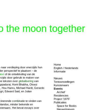
 to the moon together
Home
 naar verdieping door enerzijds hun
English
/
Nederlands
er perspectief te plaatsen – de
Informatie
text
of de ontwikkeling van de
rzijds door gebruik te maken van
Nieuws
che teksten over
globalisering
van
Tentoonstellingen
Appadurai, Homi Bhabha, Okwui
Kunstenaars
, Hou Hanru, Michael Hardt, Gerardo
Events
ri, Edward Said, en Julian
Archief
Residencies
Project '1975'
scinerende
combinatie
te vinden van
Publicaties
nlandse, minder bekende en
Space for Books
stenaars. Het bevat essays over
Nieuwsbrieven