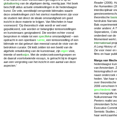
Reader
(2006). Ha
globalisering
van de afgelopen dertig, veertig jaar. Het boek
the Humanities
(20
beschrijft aldus actuele ontwikkelingen in de hedendaagse
interdisciplinair 
kunst. De vele, wereldwijd verspreide biënnales waarin
geesteswetenscha
deze ontwikkelingen zich het sterkst manifesteren zijn voor
theoretische
basi
de student niet direct de ideale omstandigheid om goed
herdrukte
Narrato
inzicht in deze materie te krijgen. Van Mechelen in haar
Bals experimentel
voorwoord: ‘Op theoretisch vlak wordt er wel veel
onder andere:
A T
gepubliceerd, ook worden er belangrijke tentoonstellingen
Seperations, Colo
en kunstenaars gesignaleerd. Die worden echter vooral
onderdeel van de
besproken in relatie tot een
specifiek
e omstandigheid – een
Momenteel werkt z
opdracht in een openbare
ruimte
, een tentoonstelling of een
internationaal
proj
biënnale en dat gebeurt dan meestal vanuit de visie van de
A Long History o
betrokken curator. Dit leidt zelden tot een beeld van de
Zie voor meer en 
algehele ontwikkeling van de kunstenaar, zijn
eigen
visie,
films en haar publ
intentie of werk
wijze
. Met de onderzoekswerkgroepen en
de daaruit voortvloeiende essays, is getracht bij te dragen
Marga van Mech
aan een vergroting van het inzicht in een aantal van deze
hedendaagse kun
aspecten.’
van Amsterdam. Zij
historiografisch 
naast onderzoek n
heden. Van haar v
over theoretische
2006 verscheen h
geschiedenis
van 
een monografie ov
Nulkunstenaar He
Peeters realist av
(Amsterdam School
Executive Committe
Semiotic Studies. 
haar werkzaamhed