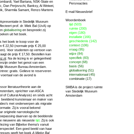
Lombardi, Yael Bartana, NSK-State en
Persreacties
c, Dan Perjovschi, Banksy, Ai Weiwei,
Mik, Sharmila Samant, Renzo Martens
E-mail Nieuwsbrief
Woordenboek
oekpresentatie in Stedelijk Museum
tijd (503)
ecteert prof. dr. Miek Bal (UvA) op
ruimte (200)
 en
globalisering
en bespreekt zij
eigen (180)
oeken uit het boek.
installatie (166)
geschiedenis (142)
s het boek te koop voor de
context (106)
n € 22,50 (normale prijs € 25,00
vraag (95)
ten). Voor studenten op vertoon van
wijze (84)
aagt de prijs € 17,50. Bestellen kan
specifiek (83)
nz.nl
. Na de lezing is er gelegenheid
concept (68)
enzijn onder het genot van een
basis (56)
delijk Museum Bureau Amsterdam.
globalisering (51)
ntree: gratis. Gelieve te reserveren
internationaal (45)
 voertaal van de avond is
combinatie (17)
ssor literatuurtheorie aan de
SMBA is de project ruimte
Amsterdam, oprichter van ASCA
van
Stedelijk Museum
 of Cultural Analysis) en sinds acht
Amsterdam
s beeldend kunstenaar en maker van
video’s met onderwerpen als migratie
formatie. Zij is vooral bekend
r originele narrotologische
toepassing daarvan op de beeldende
e nieuwere als nieuwste
tijd
. Zij is ook
lezing van Bijbelse thema’s vanuit
perspectief. Een goed beeld van haar
eresses geeft het boek
A Mieke Bal