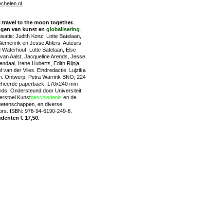
helen.nl
.
l travel to the moon together.
ngen van kunst en
globalisering
.
satie: Judith Konz, Lotte Batelaan,
 Siemerink en Jesse Ahlers. Auteurs:
 Waterhout, Lotte Batelaan, Else
van Aalst, Jacqueline Arends, Jesse
ndaal, Irene Huberts, Edith Rijnja,
 van der Vlies. Eindredactie: Lujzika
. Ontwerp: Petra Warrink BNO; 224
rocheerde paperback, 170x240 mm
nds; Ondersteund door Universiteit
erstoel Kunst
geschiedenis
en de
wetenschappen, en diverse
sors. ISBN: 978-94-6190-249-8.
tudenten € 17,50
.