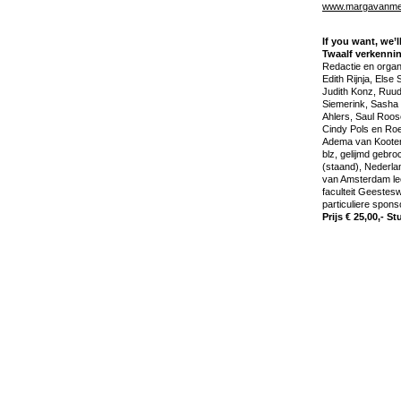
www.margavanmec
If you want, we’l
Twaalf verkenni
Redactie en organi
Edith Rijnja, Else
Judith Konz, Ruud
Siemerink, Sasha 
Ahlers, Saul Roose
Cindy Pols en Roel
Adema van Kooten
blz, gelijmd geb
(staand), Nederla
van Amsterdam le
faculteit Geestes
particuliere spon
Prijs € 25,00,- S