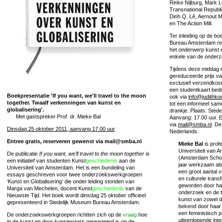
Rinke Nijburg, Mark 
Transnational Republi
Dinh Q. Lê, Aernout 
en The Action Mill.
Ter inleiding op de b
Bureau Amsterdam refl
het onderwerp kunst
enkele van de onderz
Tijdens deze middag i
gereduceerde prijs va
exclusief verzendkos
een studentkaart bedr
Boekpresentatie 'If you want, we'll travel to the moon
ook via
info@judithko
together. Twaalf verkenningen van kunst en
tot een informeel sam
globalisering'.
drankje. Plaats: Ste
Met gastspreker Prof. dr. Mieke Bal
Aanvang: 17.00 uur. E
via
mail@smba.nl
. De
Dinsdag 25 oktober 2011, aanvang 17.00 uur
Nederlands.
Entree gratis, reserveren gewenst via mail@smba.nl
Mieke Bal
is profe
Universiteit van 
De publicatie
If you want, we’ll travel to the moon together
is
(Amsterdam School
een initiatief van studenten Kunst
geschiedenis
aan de
jaar werkzaam al
Universiteit van Amsterdam. Het is een bundeling van
een groot aantal 
essays geschreven voor twee onderzoekswerkgroepen
en culturele trans
‘Kunst en Globalisering’ die onder leiding stonden van
geworden door haa
Marga van Mechelen, docent Kunst
geschiedenis
van de
onderzoek en de 
Nieuwste Tijd. Het boek wordt dinsdag 25 oktober officieel
kunst van zowel d
gepresenteerd in Stedelijk Museum Bureau Amsterdam.
bekend door haar 
een feministisch 
De onderzoekswerkgroepen richtten zich op de
vraag
hoe
uiteenlopende int
in de kunst en door kunstenaars gereageerd is op de