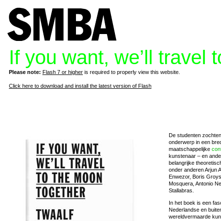
If you want, we’ll travel
Please note:
Flash 7 or higher
is required to properly view this website.
Click here to download and install the latest version of Flash
De studenten zochten
onderwerp in een bred
maatschappelijke
con
kunstenaar – en ande
belangrijke theoretis
onder anderen Arjun 
Enwezor, Boris Groys
Mosquera, Antonio Neg
Stallabras.
In het boek is een fa
Nederlandse en buite
wereldvermaarde kun