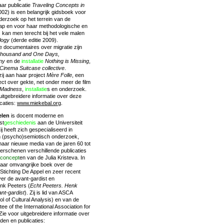
ar publicatie
Traveling Concepts in
02) is een belangrijk gidsboek voor
onderzoek op het terrein van de
p en voor haar methodologische en
s
kan men terecht bij het vele malen
logy
(derde editie 2009).
e documentaires over migratie zijn
housand and One Days,
ny
en de
installatie
Nothing is Missing
,
Cinema Suitcase collective
.
ij aan haar project
Mère Folle
, een
ect over gekte, net onder meer de film
f Madness
,
installatie
s en onderzoek.
uitgebreidere informatie over deze
icaties:
www.miekebal.org
.
elen
is docent moderne en
st
geschiedenis
aan de Universiteit
 heeft zich gespecialiseerd in
en (psycho)semiotisch onderzoek,
aar nieuwe media van de jaren 60 tot
erschenen verschillende publicaties
concept
en van de Julia Kristeva. In
aar omvangrijke boek over de
Stichting De Appel en zeer recent
er de avant-gardist en
nk Peeters (
Echt Peeters. Henk
ant-gardist
). Zij is lid van ASCA
 of Cultural Analysis) en van de
e of the International Association for
Zie voor uitgebreidere informatie over
en en publicaties: