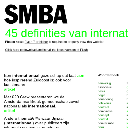
45 definities van interna
Please note:
Flash 7 or higher
is required to properly view this website.
Click here to download and install the latest version of Flash
Een
internationaal
gezelschap dat laat
zien
Woordenboek
hoe inspirerend Zuidoost is; ook voor
aanwezig
f
kunstenaars.
associatie
artikel
basis
g
begin
Met 020 Crew presenteren we de
benadering
h
Amsterdamse Break gemeenschap zowel
betekenis
i
nationaal als
internationaal
.
centraal
i
artikel
combinatie
i
concept
i
Andere themaâ€™s waar Bijnaar
context
k
(
internationaal
) over publiceert zijn
conversatie
informele economie, gender en
denk
l