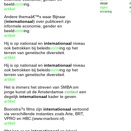
detail
beeld
vorm
ing.
eigen
artikel
ervaring
Andere themaâ€™s waar Bijnaar
(
internationaal
) over publiceert zijn
informele economie, gender en
beeld
vorm
ing.
artikel
Hij is op nationaal en
internationaal
niveau
ook betrokken bij beleids
vorm
ing op het
terrein van genetische diversiteit.
artikel
Hij is op nationaal en
internationaal
niveau
ook betrokken bij beleids
vorm
ing op het
terrein van genetische diversiteit.
artikel
Het is immers het streven van SMBA om
jonge kunst uit de Amsterdamse
context
een
degelijk
internationaal
kader te geven.
artikel
Boonstra?s films zijn
internationaal
vertoond
via verschillende instanties zoals Arte, BRT,
VPRO en HBC.(www.marboni.nl).
artikel