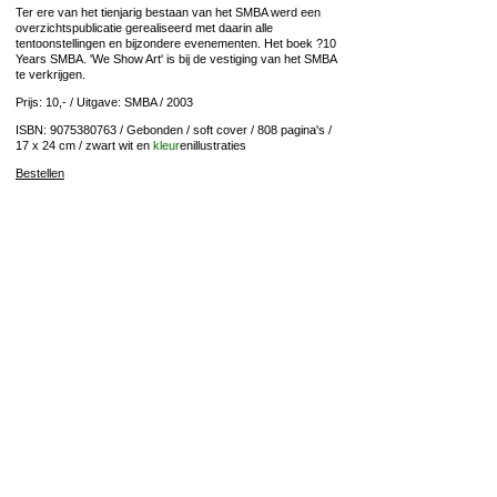
Ter ere van het tienjarig bestaan van het SMBA werd een
overzichtspublicatie gerealiseerd met daarin alle
tentoonstellingen en bijzondere evenementen. Het boek ?10
Years SMBA. 'We Show Art' is bij de vestiging van het SMBA
te verkrijgen.
Prijs: 10,- / Uitgave: SMBA / 2003
ISBN: 9075380763 / Gebonden / soft cover / 808 pagina's /
17 x 24 cm / zwart wit en
kleur
enillustraties
Bestellen