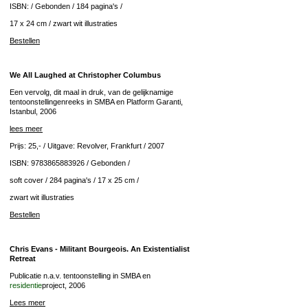
ISBN: / Gebonden / 184 pagina's /
17 x 24 cm / zwart wit illustraties
Bestellen
We All Laughed at Christopher Columbus
Een vervolg, dit maal in druk, van de gelijknamige
tentoonstellingenreeks in SMBA en Platform Garanti,
Istanbul, 2006
lees meer
Prijs: 25,- / Uitgave: Revolver, Frankfurt / 2007
ISBN: 9783865883926 / Gebonden /
soft cover / 284 pagina's / 17 x 25 cm /
zwart wit illustraties
Bestellen
Chris Evans - Militant Bourgeois. An Existentialist
Retreat
Publicatie n.a.v. tentoonstelling in SMBA en
residentie
project, 2006
Lees meer