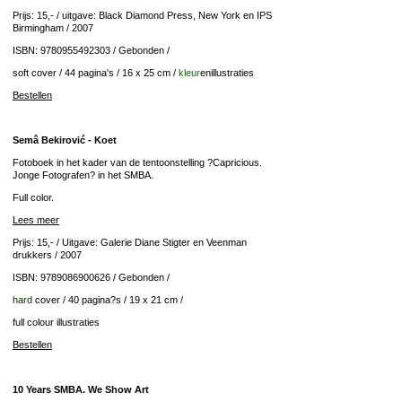
Prijs: 15,- / uitgave: Black Diamond Press, New York en IPS
Birmingham / 2007
ISBN: 9780955492303 / Gebonden /
soft cover / 44 pagina's / 16 x 25 cm /
kleur
enillustraties
Bestellen
Semâ Bekirović - Koet
Fotoboek in het kader van de tentoonstelling ?Capricious.
Jonge Fotografen? in het SMBA.
Full color.
Lees meer
Prijs: 15,- / Uitgave: Galerie Diane Stigter en Veenman
drukkers / 2007
ISBN: 9789086900626 / Gebonden /
hard
cover / 40 pagina?s / 19 x 21 cm /
full colour illustraties
Bestellen
10 Years SMBA. We Show Art