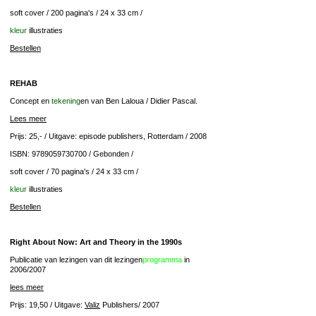
soft cover / 200 pagina's / 24 x 33 cm /
kleur
illustraties
Bestellen
REHAB
Concept en
tekening
en van Ben Laloua / Didier Pascal.
Lees meer
Prijs: 25,- / Uitgave: episode publishers, Rotterdam / 2008
ISBN: 9789059730700 / Gebonden /
soft cover / 70 pagina's / 24 x 33 cm /
kleur
illustraties
Bestellen
Right About Now: Art and Theory in the 1990s
Publicatie van lezingen van dit lezingen
programma
in
2006/2007
lees meer
Prijs: 19,50 / Uitgave:
Valiz
Publishers/ 2007