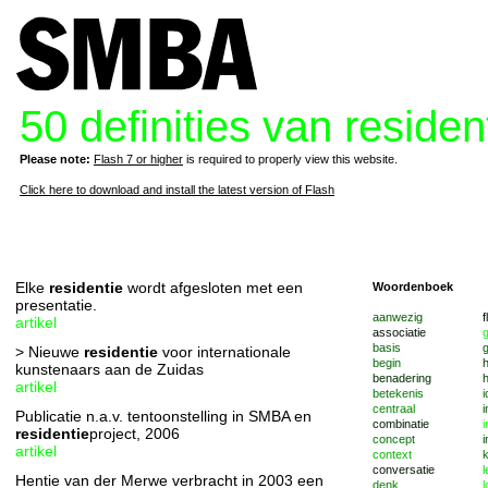
50 definities van residen
Please note:
Flash 7 or higher
is required to properly view this website.
Click here to download and install the latest version of Flash
Elke
residentie
wordt afgesloten met een
Woordenboek
presentatie.
aanwezig
f
artikel
associatie
basis
g
> Nieuwe
residentie
voor internationale
begin
kunstenaars aan de Zuidas
benadering
h
artikel
betekenis
i
centraal
i
Publicatie n.a.v. tentoonstelling in SMBA en
combinatie
i
residentie
project, 2006
concept
i
artikel
context
k
conversatie
Hentie van der Merwe verbracht in 2003 een
denk
l