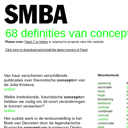
68 definities van concep
Please note:
Flash 7 or higher
is required to properly view this website.
Click here to download and install the latest version of Flash
Van haar verschenen verschillende
Woordenboek
publicaties over theoretische
concept
en van
aanwezig
f
de Julia Kristeva.
associatie
artikel
basis
g
begin
Welke institutionele, futuristische
concept
en
benadering
h
hebben we nodig om dit soort veranderingen
betekenis
i
te kunnen verwerken?
centraal
i
artikel
combinatie
i
concept
i
Het oudste werk in de tentoonstelling is het
context
k
Boek van Decreten door de legendarische
conversatie
Russische
concept
uele kunstenaar Dmitry
denk
l