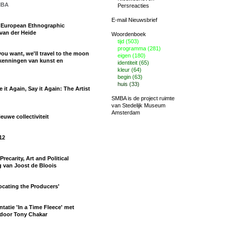
MBA
Persreacties
E-mail Nieuwsbrief
4 European Ethnographic
van der Heide
Woordenboek
tijd (503)
programma (281)
you want, we'll travel to the moon
eigen (180)
rkenningen van kunst en
identiteit (65)
kleur (64)
begin (63)
huis (33)
 it Again, Say it Again: The Artist
SMBA is de project ruimte
van
Stedelijk Museum
Amsterdam
ieuwe collectiviteit
12
recarity, Art and Political
g van Joost de Bloois
ocating the Producers'
atie 'In a Time Fleece' met
 door Tony Chakar