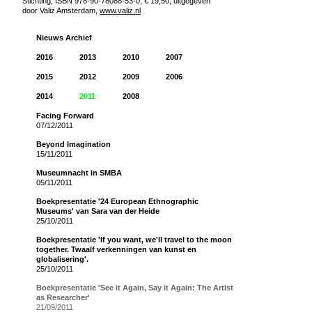
Stichting; ISBN 978-90-78088-53-0, € 19,50, uitgegeven
door Valiz Amsterdam,
www.valiz.nl
Nieuws Archief
2016
2013
2010
2007
2015
2012
2009
2006
2014
2011
2008
Facing Forward
07/12/2011
Beyond Imagination
15/11/2011
Museumnacht in SMBA
05/11/2011
Boekpresentatie '24 European Ethnographic
Museums' van Sara van der Heide
25/10/2011
Boekpresentatie 'If you want, we'll travel to the moon
together. Twaalf verkenningen van kunst en
globalisering'.
25/10/2011
Boekpresentatie 'See it Again, Say it Again: The Artist
as Researcher'
21/09/2011