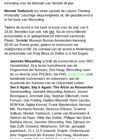
inzending voor de biënnale van Venetië dit jaar.
Moniek Toebosch
ten slotte spreekt de column ‘Fleeting
Profundity’ (vluchtige diepzinnigheid) uit, die gepubliceerd is
in het boek van Wesseling.
Tijdens de avond is het boek te koop voor de prijs van €
19,50. Bestellen kan ook, klik
hier
. Na de verschillende
presentaties is er gelegenheid tot informeel samenzijn.
Plaats: Stedelijk Museum Bureau Amsterdam Aanvang:
20.00 uur Entree gratis, gelieve te reserveren via
mail@smba.nl NB: De voertaal van de avond is Nederlands;
de presentatie van Roig Blesa en Delfos is in het Engels.
Janneke Wesseling
schrijft als kunstcriticus voor
NRC
Handelsblad
. Zij is lector kunsttheorie aan de
Hogeschool der Kunsten, Den Haag. Wesseling voert
de co-directie over PhDArts, het PhD-
programma
voor
beeldende kunstenaars en ontwerpers aan de
Academie der Kunsten van de Universiteit Leiden.
See it Again, Say it Again: The Artist as Researcher
Samenstelling: Janneke Wesseling; Auteurs: Jeroen
Boomgaard, Jeremiah Day, Stephan Dillemuth, Irene
Fortuyn, Gijs Frieling, Hadley+Maxwell, Henri Jacobs,
WJM Kok, Aglaia Konrad, Frank Mandersloot, Aernout
Mik, Ruchama Noorda, Vanessa Ohlraun, Graeme
Sullivan, Moniek Toebosch, Lonnie van Brummelen &
Siebren de Haan, Hilde Van Gelder, Philippe Van Snick,
Barbara Visser, Janneke Wesseling, Kitty Zijlmans en
Italo Zuffi; Ontwerp: Metahaven; 304 blz, genaaide
paperback, 21 x 13,5 (staand), Engels; Ondersteund
door Hogeschool der Kunsten Den Haag, Mondriaan