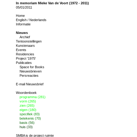
In memoriam Mieke Van de Voort (1972 - 2011)
05/01/2011
Home
English
/
Nederlands
Informatie
Nieuws
Archief
Tentoonstellingen
Kunstenaars
Events
Residencies
Project '1975'
Publicaties
Space for Books
Nieuwsbrieven
Persreacties
E-mail Nieuwsbrief
Woordenboek
programma (281)
vorm (265)
zien (265)
eigen (180)
specifiek (83)
betekenis (70)
basis (56)
huis (33)
SMBA is de project ruimte