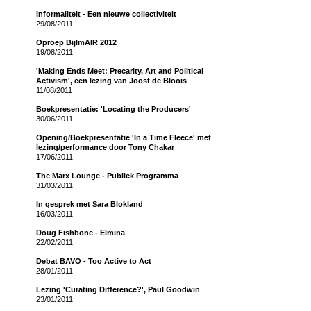
Informaliteit - Een nieuwe collectiviteit
29/08/2011
Oproep BijlmAIR 2012
19/08/2011
'Making Ends Meet: Precarity, Art and Political
Activism', een lezing van Joost de Bloois
11/08/2011
Boekpresentatie: 'Locating the Producers'
30/06/2011
Opening/Boekpresentatie 'In a Time Fleece' met
lezing/performance door Tony Chakar
17/06/2011
The Marx Lounge - Publiek Programma
31/03/2011
In gesprek met Sara Blokland
16/03/2011
Doug Fishbone - Elmina
22/02/2011
Debat BAVO - Too Active to Act
28/01/2011
Lezing 'Curating Difference?', Paul Goodwin
23/01/2011