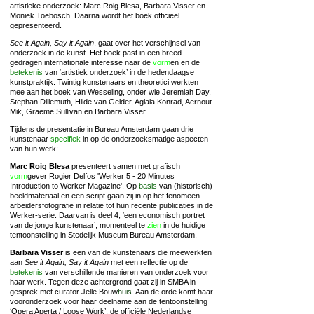
artistieke onderzoek: Marc Roig Blesa, Barbara Visser en
Moniek Toebosch. Daarna wordt het boek officieel
gepresenteerd.
See it Again, Say it Again
, gaat over het verschijnsel van
onderzoek in de kunst. Het boek past in een breed
gedragen internationale interesse naar de
vorm
en en de
betekenis
van ‘artistiek onderzoek’ in de hedendaagse
kunstpraktijk. Twintig kunstenaars en theoretici werkten
mee aan het boek van Wesseling, onder wie Jeremiah Day,
Stephan Dillemuth, Hilde van Gelder, Aglaia Konrad, Aernout
Mik, Graeme Sullivan en Barbara Visser.
Tijdens de presentatie in Bureau Amsterdam gaan drie
kunstenaar
specifiek
in op de onderzoeksmatige aspecten
van hun werk:
Marc Roig Blesa
presenteert samen met grafisch
vorm
gever Rogier Delfos 'Werker 5 - 20 Minutes
Introduction to Werker Magazine'. Op
basis
van (historisch)
beeldmateriaal en een script gaan zij in op het fenomeen
arbeidersfotografie in relatie tot hun recente publicaties in de
Werker-serie. Daarvan is deel 4, ‘een economisch portret
van de jonge kunstenaar’, momenteel te
zien
in de huidige
tentoonstelling in Stedelijk Museum Bureau Amsterdam.
Barbara Visser
is een van de kunstenaars die meewerkten
aan
See it Again, Say it Again
met een reflectie op de
betekenis
van verschillende manieren van onderzoek voor
haar werk. Tegen deze achtergrond gaat zij in SMBA in
gesprek met curator Jelle Bouw
huis
. Aan de orde komt haar
vooronderzoek voor haar deelname aan de tentoonstelling
‘Opera Aperta / Loose Work’, de officiële Nederlandse